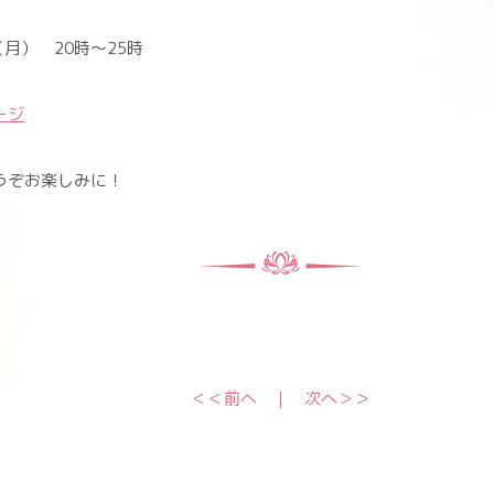
（月） 20時～25時
ージ
うぞお楽しみに！
＜＜前へ
｜
次へ＞＞