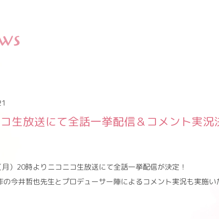
ws
21
ニコ生放送にて全話一挙配信＆コメント実況
日（月）20時よりニコニコ生放送にて全話一挙配信が決定！
作の今井哲也先生とプロデューサー陣によるコメント実況も実施い